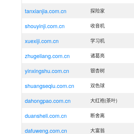
tanxianjia.com.cn
探险家
shouyinji.com.cn
收音机
xuexiji.com.cn
学习机
zhugeliang.com.cn
诸葛亮
yinxingshu.com.cn
银杏树
shuangseqiu.com.cn
双色球
dahongpao.com.cn
大红袍(茶叶)
duansheli.com.cn
断舍离
dafuweng.com.cn
大富翁