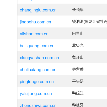
changjinglu.com.cn
长颈鹿
jingpohu.com.cn
镜泊湖(黑龙江省牡
alishan.com.cn
阿里山
beijiguang.com.cn
北极光
xiangyashan.com.cn
象牙山
chuliuxiang.com.cn
楚留香
pingtouge.com.cn
平头哥
yalujiang.com.cn
鸭绿江
zhongzhiya.com.cn
种植牙