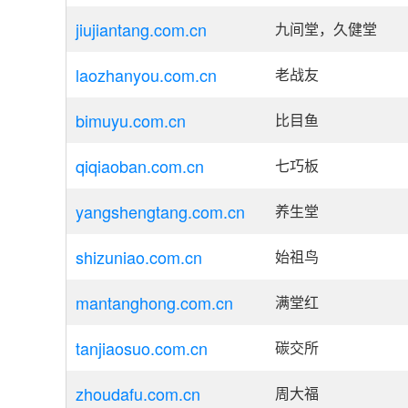
jiujiantang.com.cn
九间堂，久健堂
laozhanyou.com.cn
老战友
bimuyu.com.cn
比目鱼
qiqiaoban.com.cn
七巧板
yangshengtang.com.cn
养生堂
shizuniao.com.cn
始祖鸟
mantanghong.com.cn
满堂红
tanjiaosuo.com.cn
碳交所
zhoudafu.com.cn
周大福