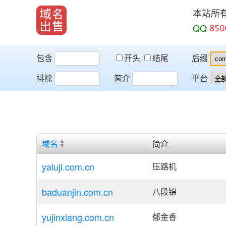
本站所
QQ
包含
开头
结尾
后缀
排除
简介
平台
域名
简介
yaluji.com.cn
压路机
baduanjin.com.cn
八段锦
yujinxiang.com.cn
郁金香