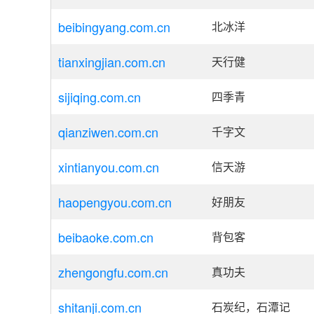
beibingyang.com.cn
北冰洋
tianxingjian.com.cn
天行健
sijiqing.com.cn
四季青
qianziwen.com.cn
千字文
xintianyou.com.cn
信天游
haopengyou.com.cn
好朋友
beibaoke.com.cn
背包客
zhengongfu.com.cn
真功夫
shitanji.com.cn
石炭纪，石潭记