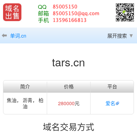
QQ
邮箱
手机
单词.cn
展开搜索
tars.cn
简介
价格
平台
焦油， 沥青， 柏
280000
元
爱名
油
域名交易方式