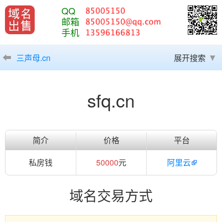
QQ
邮箱
手机
三声母.cn
展开搜索
sfq.cn
简介
价格
平台
私房钱
50000
元
阿里云
域名交易方式