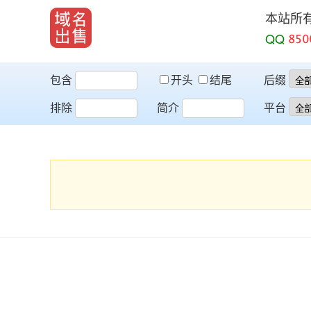
本站所
QQ
包含
开头
结尾
后缀
排除
简介
平台