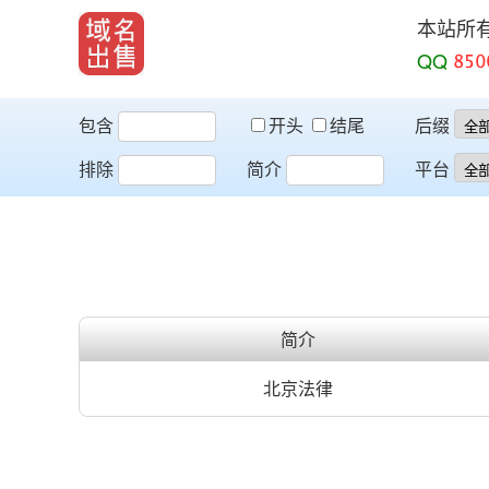
本站所
QQ
包含
开头
结尾
后缀
排除
简介
平台
简介
北京法律