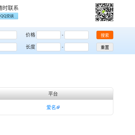
随时联系
价格
-
搜索
长度
-
重置
平台
爱名