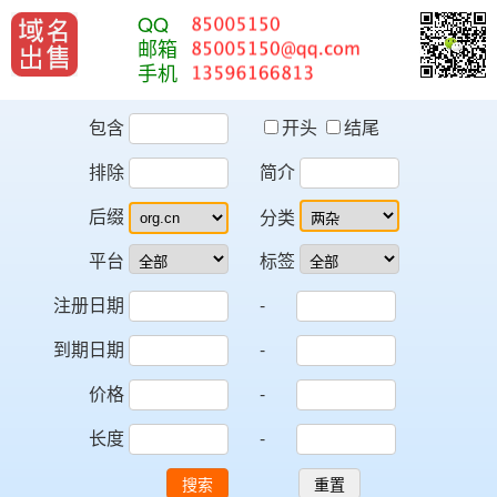
QQ
邮箱
手机
包含
开头
结尾
排除
简介
后缀
分类
平台
标签
注册日期
-
到期日期
-
价格
-
长度
-
搜索
重置